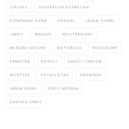
CEPURES
DEKORATĪVĀ KOSMĒTIKA
DZIMŠANAS DIENĀ
DŪRAIŅI
JAUKAI DIENAI
LABRĪT
MAKEUP
MEISTARKLASE
MEŽĢĪŅU ADĪJUMI
MOTIVĀCIJA
NOVĒLĒJUMI
PAMĀCĪBA
PRIKOLI
RAKSTI CIMDIEM
RECEPTES
ROTASLIETAS
SIRSNIŅAS
VĀRDA DIENA
ZEĶES ADĪŠANA
ZODIAKA ZĪMES