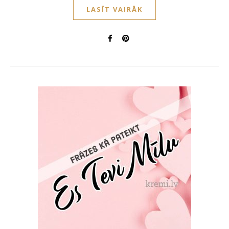
LASĪT VAIRĀK