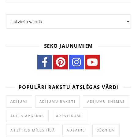
Choose a language
SEKO JAUNUMIEM
POPULĀRI RAKSTU ATSLĒGAS VĀRDI
ADĪJUMI
ADĪJUMU RAKSTI
ADĪJUMU SHĒMAS
ADĪTS APĢĒRBS
APSVEIKUMI
ATZĪTIES MĪLESTĪBĀ
AUSAINE
BĒRNIEM