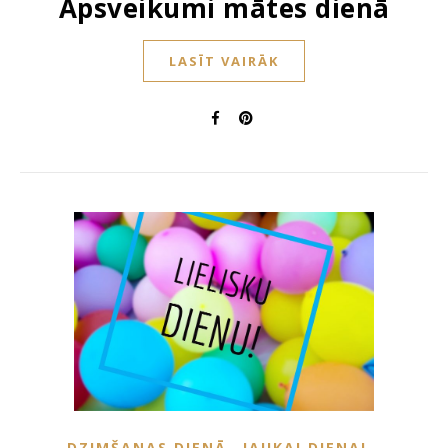
Apsveikumi mātes dienā
LASĪT VAIRĀK
,
,
DZIMŠANAS DIENĀ
JAUKAI DIENAI