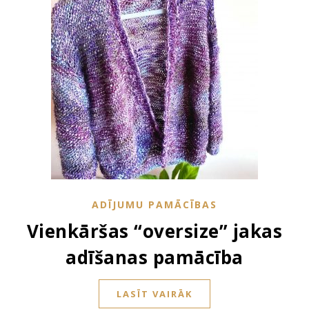
ADĪJUMU PAMĀCĪBAS
Vienkāršas “oversize” jakas
adīšanas pamācība
LASĪT VAIRĀK