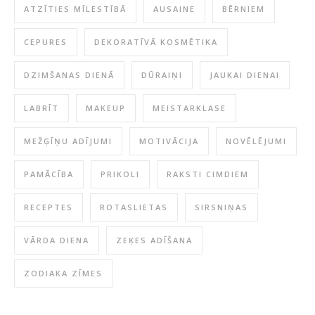
ATZĪTIES MĪLESTĪBĀ
AUSAINE
BĒRNIEM
CEPURES
DEKORATĪVĀ KOSMĒTIKA
DZIMŠANAS DIENĀ
DŪRAIŅI
JAUKAI DIENAI
LABRĪT
MAKEUP
MEISTARKLASE
MEŽĢĪŅU ADĪJUMI
MOTIVĀCIJA
NOVĒLĒJUMI
PAMĀCĪBA
PRIKOLI
RAKSTI CIMDIEM
RECEPTES
ROTASLIETAS
SIRSNIŅAS
VĀRDA DIENA
ZEĶES ADĪŠANA
ZODIAKA ZĪMES