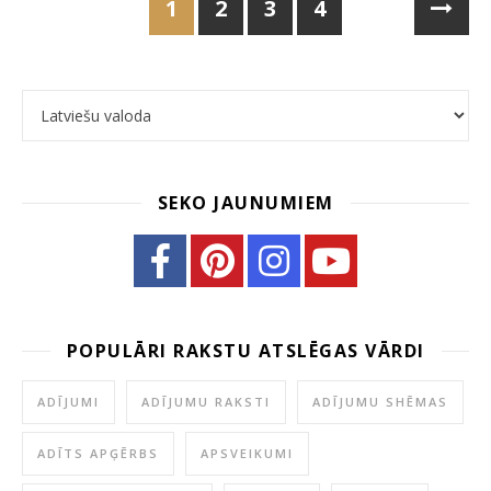
1
2
3
4
Choose a language
SEKO JAUNUMIEM
POPULĀRI RAKSTU ATSLĒGAS VĀRDI
ADĪJUMI
ADĪJUMU RAKSTI
ADĪJUMU SHĒMAS
ADĪTS APĢĒRBS
APSVEIKUMI