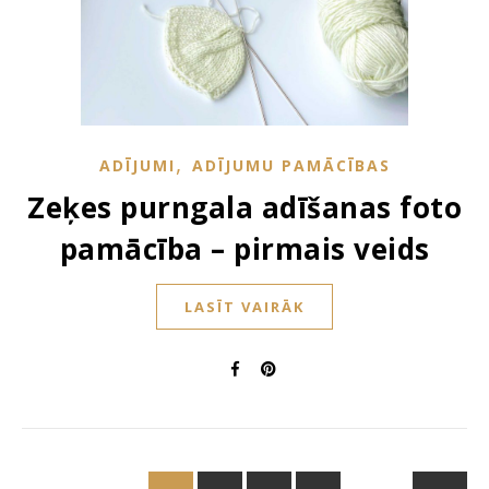
,
ADĪJUMI
ADĪJUMU PAMĀCĪBAS
Zeķes purngala adīšanas foto
pamācība – pirmais veids
LASĪT VAIRĀK