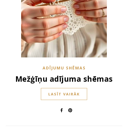
ADĪJUMU SHĒMAS
Mežģīņu adījuma shēmas
LASĪT VAIRĀK