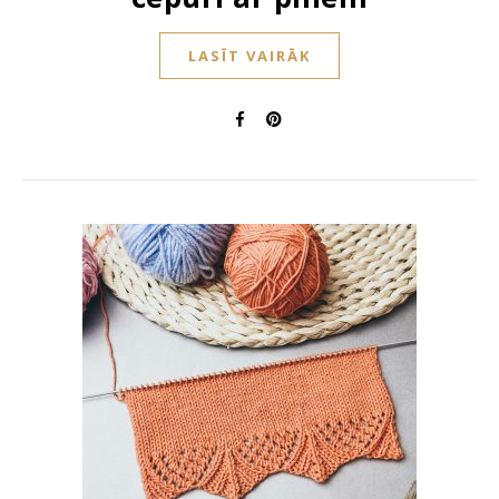
LASĪT VAIRĀK