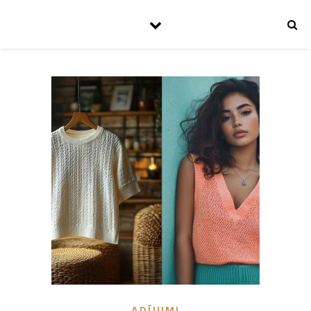
ADĪJUMI