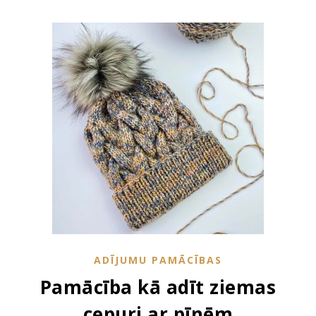
ADĪJUMU PAMĀCĪBAS
Pamācība kā adīt ziemas
cepuri ar pīnēm