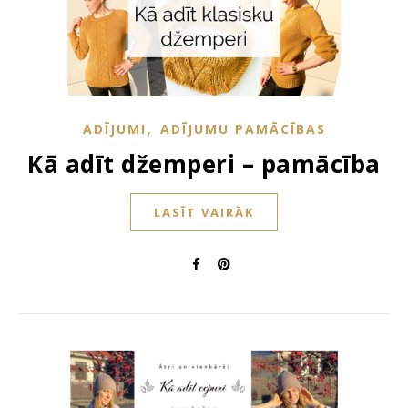
,
ADĪJUMI
ADĪJUMU PAMĀCĪBAS
Kā adīt džemperi – pamācība
LASĪT VAIRĀK