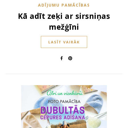
ADĪJUMU PAMĀCĪBAS
Kā adīt zeķi ar sirsniņas
mežģīni
LASĪT VAIRĀK