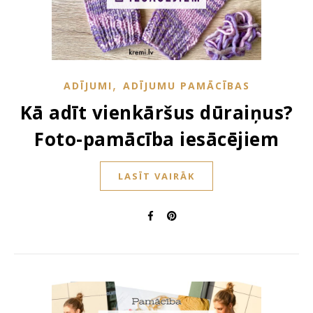
,
ADĪJUMI
ADĪJUMU PAMĀCĪBAS
Kā adīt vienkāršus dūraiņus?
Foto-pamācība iesācējiem
LASĪT VAIRĀK