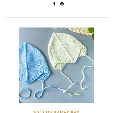
ADĪJUMU PAMĀCĪBAS