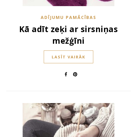
ADĪJUMU PAMĀCĪBAS
Kā adīt zeķi ar sirsniņas
mežģīni
LASĪT VAIRĀK