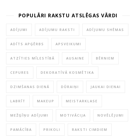
POPULĀRI RAKSTU ATSLĒGAS VĀRDI
ADĪJUMI
ADĪJUMU RAKSTI
ADĪJUMU SHĒMAS
ADĪTS APĢĒRBS
APSVEIKUMI
ATZĪTIES MĪLESTĪBĀ
AUSAINE
BĒRNIEM
CEPURES
DEKORATĪVĀ KOSMĒTIKA
DZIMŠANAS DIENĀ
DŪRAIŅI
JAUKAI DIENAI
LABRĪT
MAKEUP
MEISTARKLASE
MEŽĢĪŅU ADĪJUMI
MOTIVĀCIJA
NOVĒLĒJUMI
PAMĀCĪBA
PRIKOLI
RAKSTI CIMDIEM