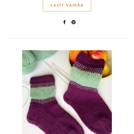
LASĪT VAIRĀK