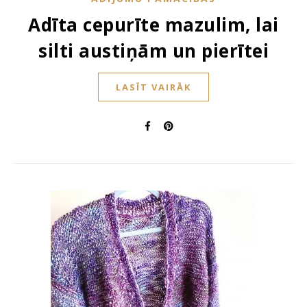
Adīta cepurīte mazulim, lai
silti austiņām un pierītei
LASĪT VAIRĀK