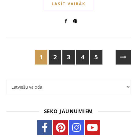
LASĪT VAIRĀK
1
2
3
4
5
Choose a language
SEKO JAUNUMIEM