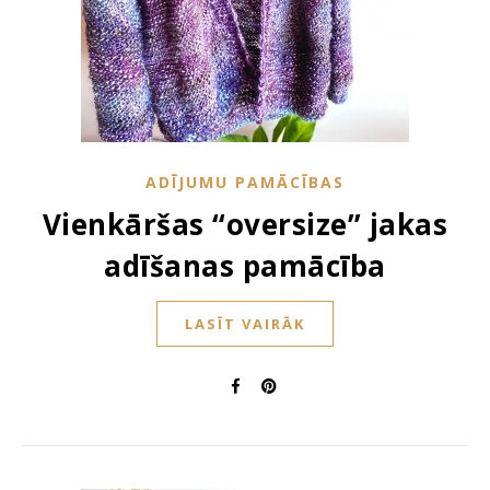
ADĪJUMU PAMĀCĪBAS
Vienkāršas “oversize” jakas
adīšanas pamācība
LASĪT VAIRĀK