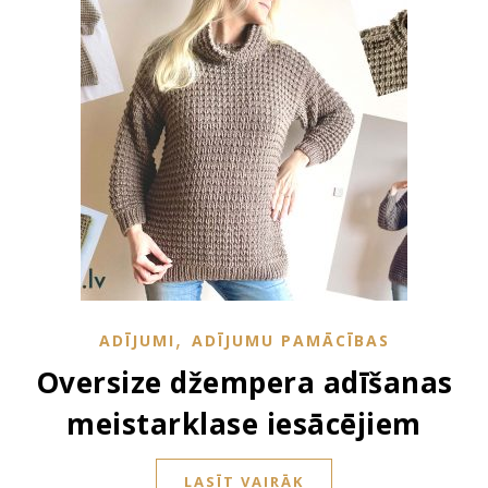
,
ADĪJUMI
ADĪJUMU PAMĀCĪBAS
Oversize džempera adīšanas
meistarklase iesācējiem
LASĪT VAIRĀK