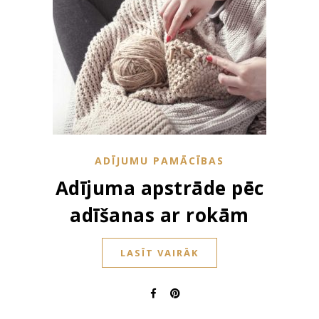
ADĪJUMU PAMĀCĪBAS
Adījuma apstrāde pēc
adīšanas ar rokām
LASĪT VAIRĀK