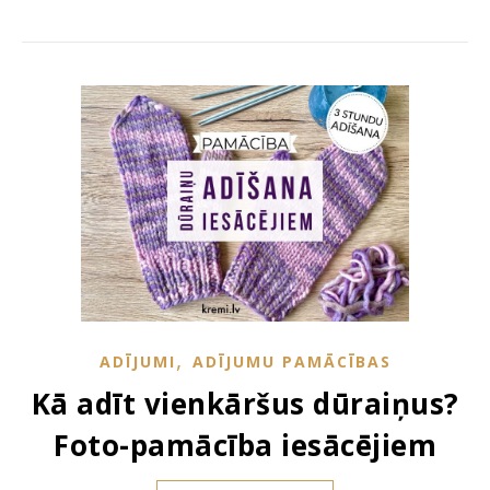
,
ADĪJUMI
ADĪJUMU PAMĀCĪBAS
Kā adīt vienkāršus dūraiņus?
Foto-pamācība iesācējiem