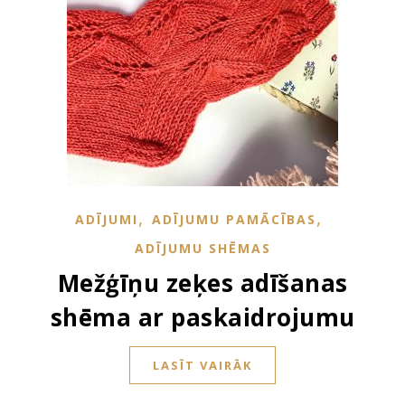
,
,
ADĪJUMI
ADĪJUMU PAMĀCĪBAS
ADĪJUMU SHĒMAS
Mežģīņu zeķes adīšanas
shēma ar paskaidrojumu
LASĪT VAIRĀK