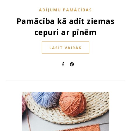
ADĪJUMU PAMĀCĪBAS
Pamācība kā adīt ziemas
cepuri ar pīnēm
LASĪT VAIRĀK