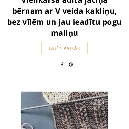
Vienkārša adīta jaciņa
bērnam ar V veida kakliņu,
bez vīlēm un jau ieadītu pogu
maliņu
LASĪT VAIRĀK