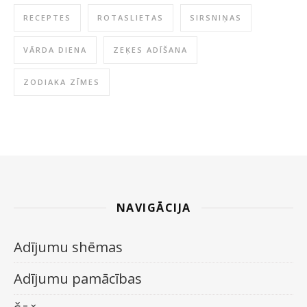
RECEPTES
ROTASLIETAS
SIRSNIŅAS
VĀRDA DIENA
ZEĶES ADĪŠANA
ZODIAKA ZĪMES
NAVIGĀCIJA
Adījumu shēmas
Adījumu pamācības