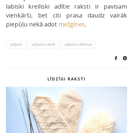
labiski kreiliski adītie raksti ir pavisam
vienkārši, bet citi prasa daudz vairāk
piepūļu nekā adot
mežģīnes
.
adījumi
adījumu raksti
adījumu shēmas
LĪDZĪGI RAKSTI