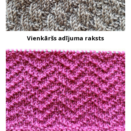
Vienkāršs adījuma raksts