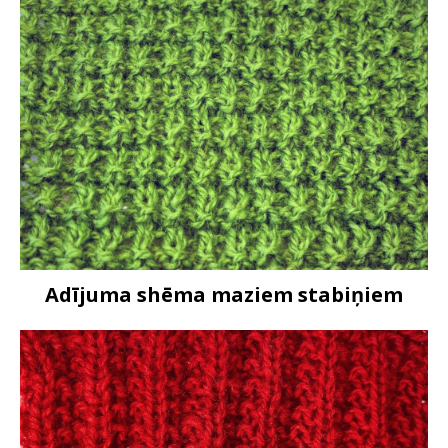
Adījuma shēma maziem stabiņiem