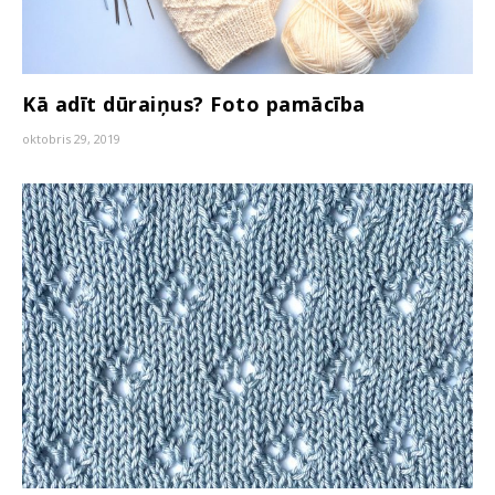
Kā adīt dūraiņus? Foto pamācība
oktobris 29, 2019