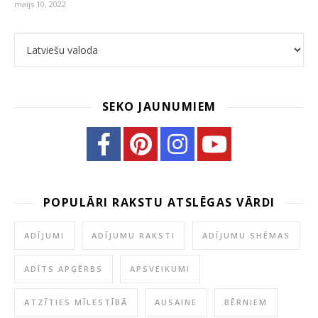
maijs 10, 2022
Choose a language
SEKO JAUNUMIEM
POPULĀRI RAKSTU ATSLĒGAS VĀRDI
ADĪJUMI
ADĪJUMU RAKSTI
ADĪJUMU SHĒMAS
ADĪTS APĢĒRBS
APSVEIKUMI
ATZĪTIES MĪLESTĪBĀ
AUSAINE
BĒRNIEM