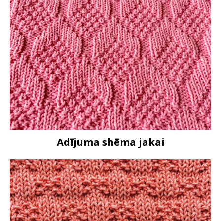
Adījuma shēma jakai