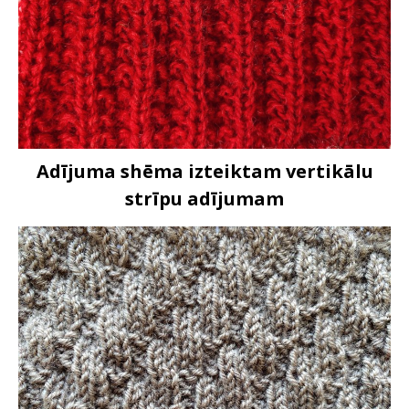
Adījuma shēma izteiktam vertikālu
strīpu adījumam