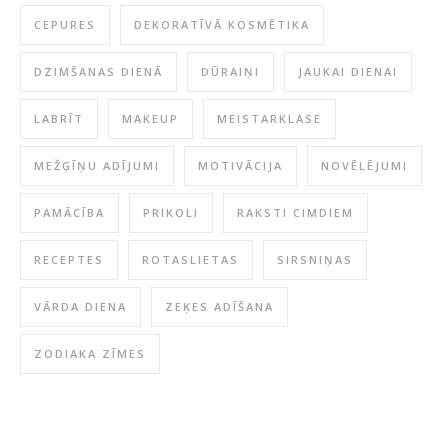
CEPURES
DEKORATĪVĀ KOSMĒTIKA
DZIMŠANAS DIENĀ
DŪRAIŅI
JAUKAI DIENAI
LABRĪT
MAKEUP
MEISTARKLASE
MEŽĢĪŅU ADĪJUMI
MOTIVĀCIJA
NOVĒLĒJUMI
PAMĀCĪBA
PRIKOLI
RAKSTI CIMDIEM
RECEPTES
ROTASLIETAS
SIRSNIŅAS
VĀRDA DIENA
ZEĶES ADĪŠANA
ZODIAKA ZĪMES