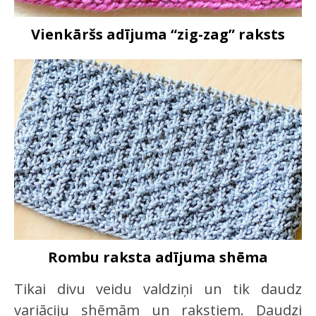
Vienkāršs adījuma “zig-zag” raksts
Rombu raksta adījuma shēma
Tikai divu veidu valdziņi un tik daudz
variāciju shēmām un rakstiem. Daudzi