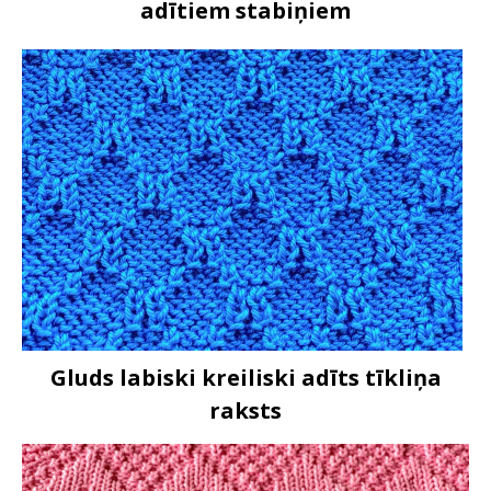
adītiem stabiņiem
Gluds labiski kreiliski adīts tīkliņa
raksts