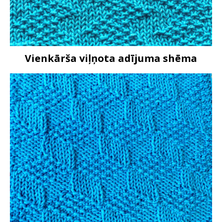
Vienkārša viļņota adījuma shēma