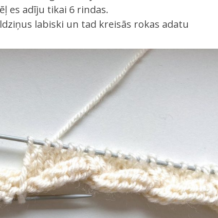
ļ es adīju tikai 6 rindas.
dziņus labiski un tad kreisās rokas adatu