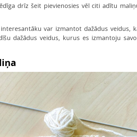
dīga drīz šeit pievienosies vēl citi adītu maliņ
interesantāku var izmantot dažādus veidus, k
ādīšu dažādus veidus, kurus es izmantoju savo
liņa