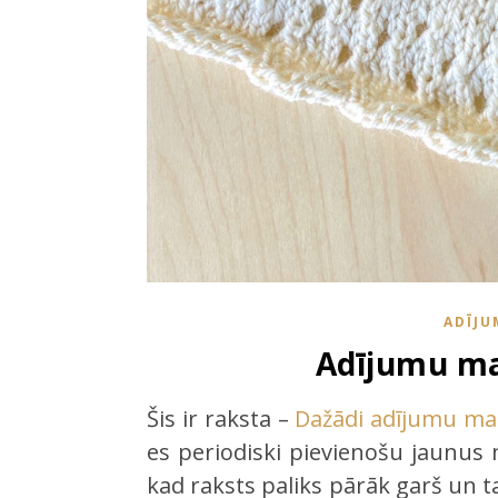
ADĪJU
Adījumu mal
Šis ir raksta –
Dažādi adījumu ma
es periodiski pievienošu jaunus 
kad raksts paliks pārāk garš un ta