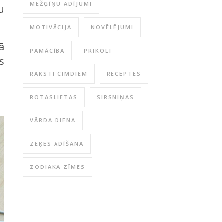
MEŽĢĪŅU ADĪJUMI
u
MOTIVĀCIJA
NOVĒLĒJUMI
ā
PAMĀCĪBA
PRIKOLI
s
RAKSTI CIMDIEM
RECEPTES
ROTASLIETAS
SIRSNIŅAS
VĀRDA DIENA
ZEĶES ADĪŠANA
ZODIAKA ZĪMES