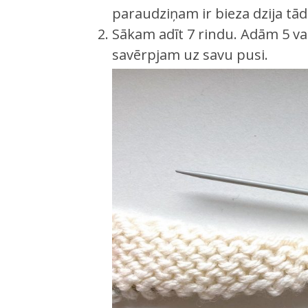
paraudziņam ir bieza dzija tādē
Sākam adīt 7 rindu. Adām 5 val
savērpjam uz savu pusi.