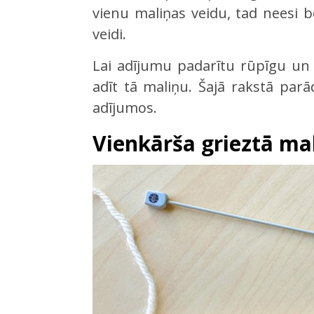
vienu maliņas veidu, tad neesi bē
veidi.
Lai adījumu padarītu rūpīgu un 
adīt tā maliņu. Šajā rakstā par
adījumos.
Vienkārša grieztā ma