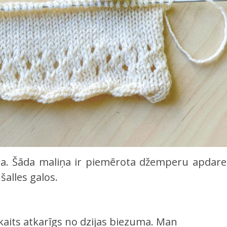
rša. Šāda maliņa ir piemērota džemperu apdarei
šalles galos.
kaits atkarīgs no dzijas biezuma. Man