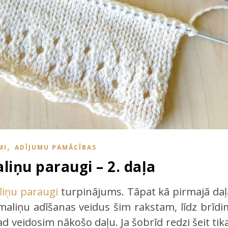
,
MI
ADĪJUMU PAMĀCĪBAS
iņu paraugi – 2. daļa
liņu paraugi
turpinājums. Tāpat kā pirmajā daļ
maliņu adīšanas veidus šim rakstam, līdz brīdi
d veidosim nākošo daļu. Ja šobrīd redzi šeit tika