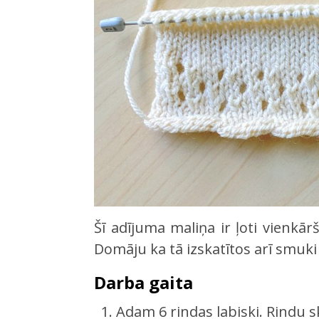
Šī adījuma maliņa ir ļoti vienkā
Domāju ka tā izskatītos arī smuki 
Darba gaita
Adam 6 rindas labiski. Rindu s