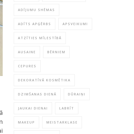
ADĪJUMU SHĒMAS
ADĪTS APĢĒRBS
APSVEIKUMI
ATZĪTIES MĪLESTĪBĀ
AUSAINE
BĒRNIEM
CEPURES
DEKORATĪVĀ KOSMĒTIKA
DZIMŠANAS DIENĀ
DŪRAIŅI
JAUKAI DIENAI
LABRĪT
ā
m
MAKEUP
MEISTARKLASE
i