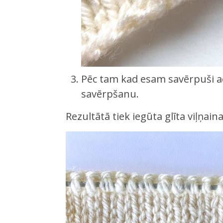
Pēc tam kad esam savērpuši a
savērpšanu.
Rezultātā tiek iegūta glīta viļņain