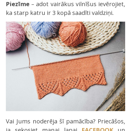
Piezīme
– adot vairākus vilnīšus ievērojiet,
ka starp katru ir 3 kopā saadīti valdziņi.
Vai Jums noderēja šī pamācība? Priecāšos,
ja sekosiet manai lapai
FACEBOOK
un