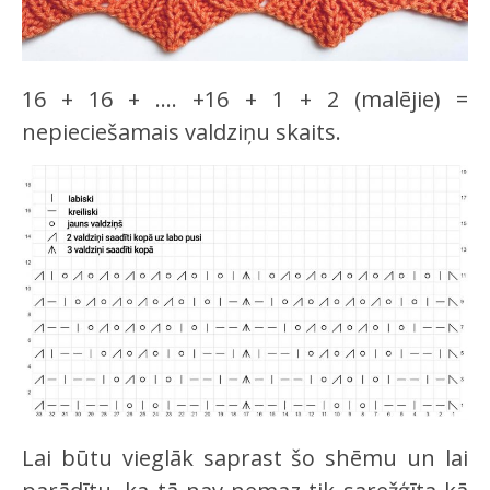
16 + 16 + …. +16 + 1 + 2 (malējie) =
nepieciešamais valdziņu skaits.
Lai būtu vieglāk saprast šo shēmu un lai