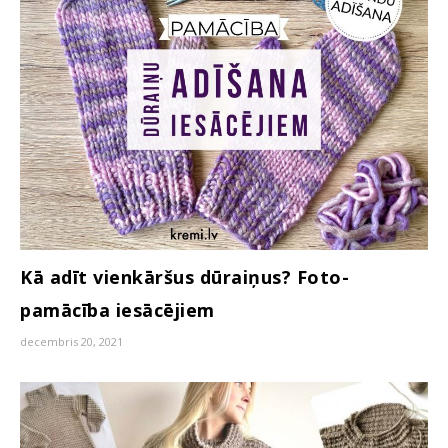
Kā adīt vienkāršus dūraiņus? Foto-
pamācība iesācējiem
decembris 20, 2021