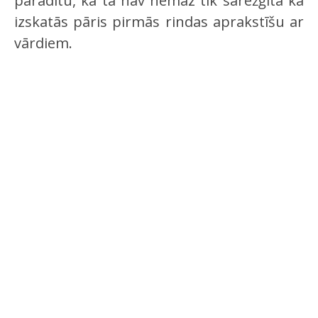
parādītu, ka tā nav nemaz tik sarežģīta kā
izskatās pāris pirmās rindas aprakstīšu ar
vārdiem.