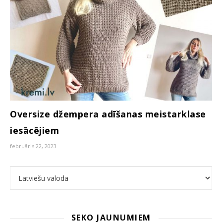
Oversize džempera adīšanas meistarklase
iesācējiem
februāris 22, 2023
Choose a language
SEKO JAUNUMIEM