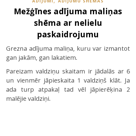
,
ADĪJUMI
ADĪJUMU SHĒMAS
Mežģīnes adījuma maliņas
shēma ar nelielu
paskaidrojumu
Grezna adījuma maliņa, kuru var izmantot
gan jakām, gan lakatiem.
Pareizam valdziņu skaitam ir jādalās ar 6
un vienmēr jāpieskaita 1 valdziņš klāt. Ja
ada turp atpakaļ tad vēl jāpierēķina 2
malējie valdziņi.