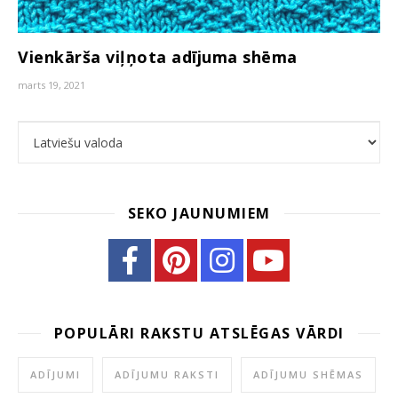
Vienkārša viļņota adījuma shēma
marts 19, 2021
Choose a language
SEKO JAUNUMIEM
POPULĀRI RAKSTU ATSLĒGAS VĀRDI
ADĪJUMI
ADĪJUMU RAKSTI
ADĪJUMU SHĒMAS