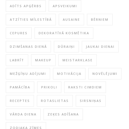
ADĪTS APĢĒRBS
APSVEIKUMI
ATZĪTIES MĪLESTĪBĀ
AUSAINE
BĒRNIEM
CEPURES
DEKORATĪVĀ KOSMĒTIKA
DZIMŠANAS DIENĀ
DŪRAIŅI
JAUKAI DIENAI
LABRĪT
MAKEUP
MEISTARKLASE
MEŽĢĪŅU ADĪJUMI
MOTIVĀCIJA
NOVĒLĒJUMI
PAMĀCĪBA
PRIKOLI
RAKSTI CIMDIEM
RECEPTES
ROTASLIETAS
SIRSNIŅAS
VĀRDA DIENA
ZEĶES ADĪŠANA
ZODIAKA ZĪMES