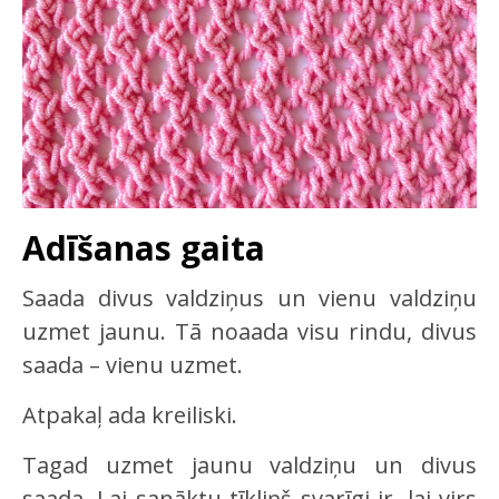
Adīšanas gaita
Saada divus valdziņus un vienu valdziņu
uzmet jaunu. Tā noaada visu rindu, divus
saada – vienu uzmet.
Atpakaļ ada kreiliski.
Tagad uzmet jaunu valdziņu un divus
saada. Lai sanāktu tīkliņš svarīgi ir, lai virs