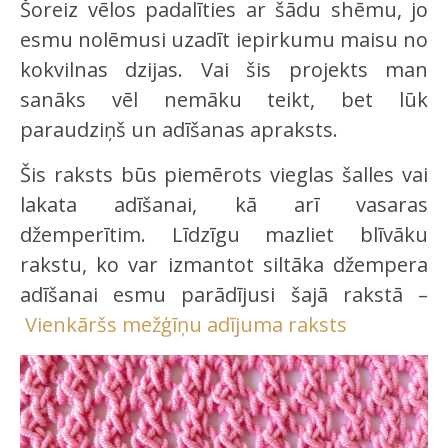
Šoreiz vēlos padalīties ar šādu shēmu, jo
esmu nolēmusi uzadīt iepirkumu maisu no
kokvilnas dzijas. Vai šis projekts man
sanāks vēl nemāku teikt, bet lūk
paraudziņš un adīšanas apraksts.
Šis raksts būs piemērots vieglas šalles vai
lakata adīšanai, kā arī vasaras
džemperītim. Līdzīgu mazliet blīvāku
rakstu, ko var izmantot siltāka džempera
adīšanai esmu parādījusi šajā rakstā –
Vienkāršs mežģīņu adījuma raksts