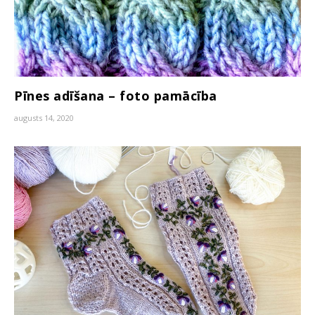
Pīnes adīšana – foto pamācība
augusts 14, 2020