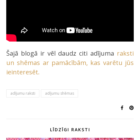
Šajā blogā ir vēl daudz citi adījuma
raksti
un shēmas ar pamācībām, kas varētu jūs
ieinteresēt.
adījumu raksti
adījumu shēmas
LĪDZĪGI RAKSTI