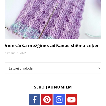
Vienkārša mežģīnes adīšanas shēma zeķei
oktobris 31, 2022
Choose a language
SEKO JAUNUMIEM