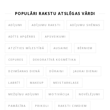
POPULĀRI RAKSTU ATSLĒGAS VĀRDI
ADĪJUMI
ADĪJUMU RAKSTI
ADĪJUMU SHĒMAS
ADĪTS APĢĒRBS
APSVEIKUMI
ATZĪTIES MĪLESTĪBĀ
AUSAINE
BĒRNIEM
CEPURES
DEKORATĪVĀ KOSMĒTIKA
DZIMŠANAS DIENĀ
DŪRAIŅI
JAUKAI DIENAI
LABRĪT
MAKEUP
MEISTARKLASE
MEŽĢĪŅU ADĪJUMI
MOTIVĀCIJA
NOVĒLĒJUMI
PAMĀCĪBA
PRIKOLI
RAKSTI CIMDIEM