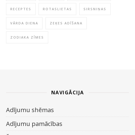
RECEPTES
ROTASLIETAS
SIRSNIŅAS
VĀRDA DIENA
ZEĶES ADĪŠANA
ZODIAKA ZĪMES
NAVIGĀCIJA
Adījumu shēmas
Adījumu pamācības