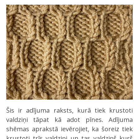
Šis ir adījuma raksts, kurā tiek krustoti
valdziņi tāpat kā adot pīnes. Adījuma
shēmas aprakstā ievērojiet, ka šoreiz tiek
krustoti trīs valdziņi un tas valdziņš kurš