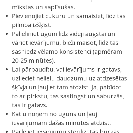
mīkstas un saplīsušas.
Pievienojiet cukuru un samaisiet, līdz tas
pilnībā izšķīst.
Palieliniet uguni līdz vidēji augstai un
vāriet ievārījumu, bieži maisot, līdz tas
sasniedz vēlamo konsistenci (apmēram
20-25 minūtes).
Lai pārbaudītu, vai ievārījums ir gatavs,
uzlieciet nelielu daudzumu uz atdzesētas
šķīvja un ļaujiet tam atdzist. Ja, pabīdot
to ar pirkstu, tas sastingst un saburzās,
tas ir gatavs.
Katlu noņem no uguns un ļauj
ievārījumam dažas minūtes atdzist.
Pārlejiet ievārījumu sterilizētās burkās