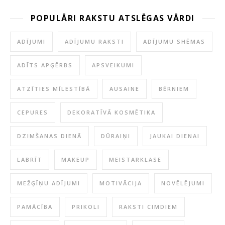
POPULĀRI RAKSTU ATSLĒGAS VĀRDI
ADĪJUMI
ADĪJUMU RAKSTI
ADĪJUMU SHĒMAS
ADĪTS APĢĒRBS
APSVEIKUMI
ATZĪTIES MĪLESTĪBĀ
AUSAINE
BĒRNIEM
CEPURES
DEKORATĪVĀ KOSMĒTIKA
DZIMŠANAS DIENĀ
DŪRAIŅI
JAUKAI DIENAI
LABRĪT
MAKEUP
MEISTARKLASE
MEŽĢĪŅU ADĪJUMI
MOTIVĀCIJA
NOVĒLĒJUMI
PAMĀCĪBA
PRIKOLI
RAKSTI CIMDIEM