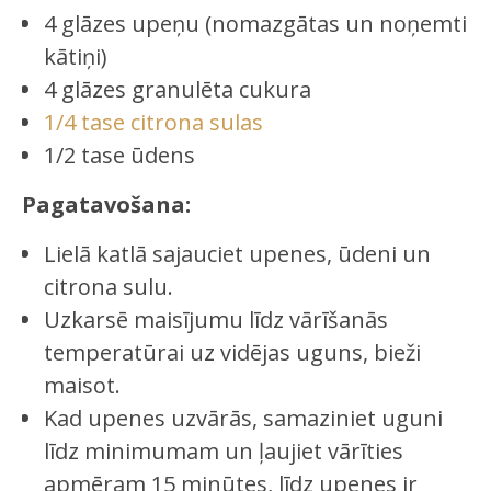
4 glāzes upeņu (nomazgātas un noņemti
kātiņi)
4 glāzes granulēta cukura
1/4 tase citrona sulas
1/2 tase ūdens
Pagatavošana:
Lielā katlā sajauciet upenes, ūdeni un
citrona sulu.
Uzkarsē maisījumu līdz vārīšanās
temperatūrai uz vidējas uguns, bieži
maisot.
Kad upenes uzvārās, samaziniet uguni
līdz minimumam un ļaujiet vārīties
apmēram 15 minūtes, līdz upenes ir