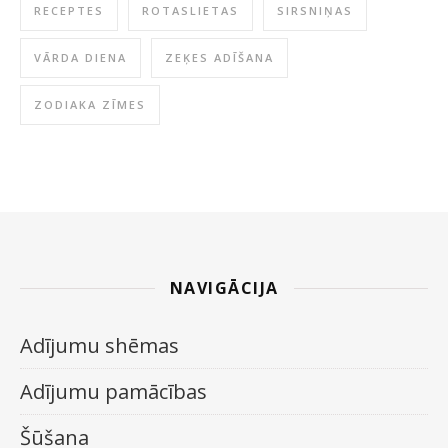
RECEPTES
ROTASLIETAS
SIRSNIŅAS
VĀRDA DIENA
ZEĶES ADĪŠANA
ZODIAKA ZĪMES
NAVIGĀCIJA
Adījumu shēmas
Adījumu pamācības
Šūšana