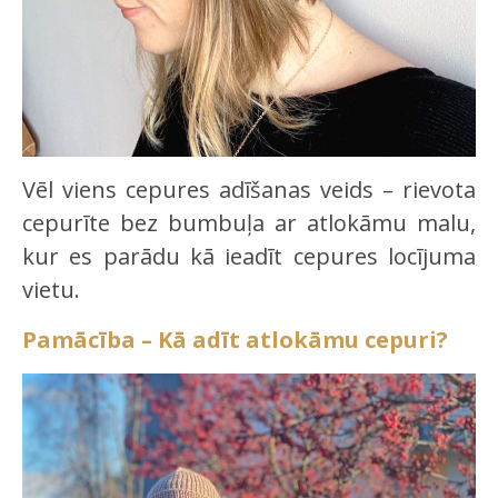
Vēl viens cepures adīšanas veids – rievota
cepurīte bez bumbuļa ar atlokāmu malu,
kur es parādu kā ieadīt cepures locījuma
vietu.
Pamācība – Kā adīt atlokāmu cepuri?