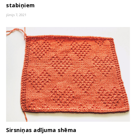
stabiņiem
jūnijs 7, 2021
Sirsniņas adījuma shēma