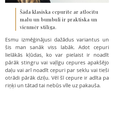
Šāda klasiska cepurīte ar atlocītu
malu un bumbuli ir praktiska un
vienmēr stilīga.
Esmu izmēģinājusi dažādus variantus un
šis man sanāk viss labāk. Adot cepuri
lielākās kļūdas, ko var pielaist ir noadīt
pārāk stingru vai vaļīgu cepures apakšējo
daļu vai arī noadīt cepuri par seklu vai tieši
otrādi pārāk dziļu. Vēl šī cepure ir adīta pa
riņķi un tātad tai nebūs vīle uz pakauša.