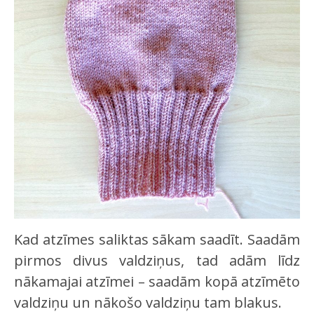
Kad atzīmes saliktas sākam saadīt. Saadām
pirmos divus valdziņus, tad adām līdz
nākamajai atzīmei – saadām kopā atzīmēto
valdziņu un nākošo valdziņu tam blakus.