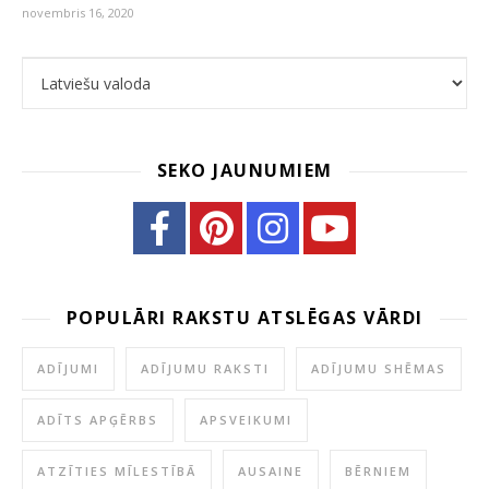
novembris 16, 2020
Choose a language
SEKO JAUNUMIEM
POPULĀRI RAKSTU ATSLĒGAS VĀRDI
ADĪJUMI
ADĪJUMU RAKSTI
ADĪJUMU SHĒMAS
ADĪTS APĢĒRBS
APSVEIKUMI
ATZĪTIES MĪLESTĪBĀ
AUSAINE
BĒRNIEM