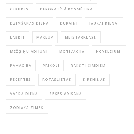
CEPURES
DEKORATĪVĀ KOSMĒTIKA
DZIMŠANAS DIENĀ
DŪRAIŅI
JAUKAI DIENAI
LABRĪT
MAKEUP
MEISTARKLASE
MEŽĢĪŅU ADĪJUMI
MOTIVĀCIJA
NOVĒLĒJUMI
PAMĀCĪBA
PRIKOLI
RAKSTI CIMDIEM
RECEPTES
ROTASLIETAS
SIRSNIŅAS
VĀRDA DIENA
ZEĶES ADĪŠANA
ZODIAKA ZĪMES