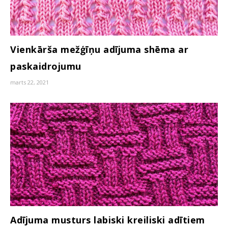
Vienkārša mežģīņu adījuma shēma ar
paskaidrojumu
marts 22, 2021
Adījuma musturs labiski kreiliski adītiem