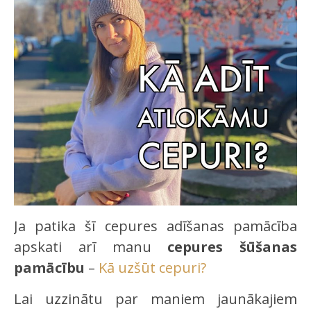
Ja patika šī cepures adīšanas pamācība
apskati arī manu
cepures šūšanas
pamācību
–
Kā uzšūt cepuri?
Lai uzzinātu par maniem jaunākajiem