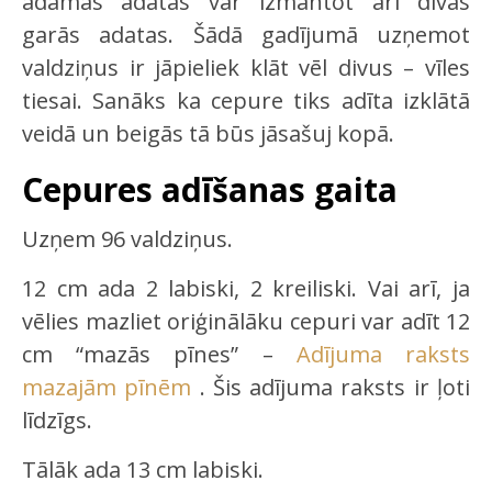
adāmās adatas var izmantot arī divas
garās adatas. Šādā gadījumā uzņemot
valdziņus ir jāpieliek klāt vēl divus – vīles
tiesai. Sanāks ka cepure tiks adīta izklātā
veidā un beigās tā būs jāsašuj kopā.
Cepures adīšanas gaita
Uzņem 96 valdziņus.
12 cm ada 2 labiski, 2 kreiliski. Vai arī, ja
vēlies mazliet oriģinālāku cepuri var adīt 12
cm “mazās pīnes” –
Adījuma raksts
mazajām pīnēm
. Šis adījuma raksts ir ļoti
līdzīgs.
Tālāk ada 13 cm labiski.