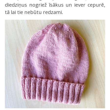
diedziņus nogriež īsākus un iever cepurē,
tā lai tie nebūtu redzami.