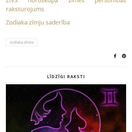
ZIVS horoskopa zīmes personības
raksturojums
Zodiaka zīmju saderība
zodiaka zīmes
LĪDZĪGI RAKSTI