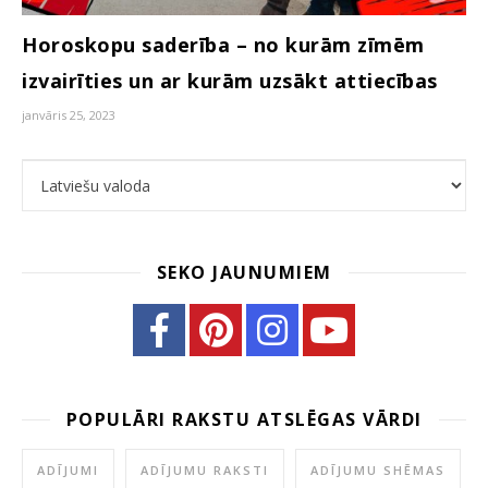
Horoskopu saderība – no kurām zīmēm
izvairīties un ar kurām uzsākt attiecības
janvāris 25, 2023
Choose a language
SEKO JAUNUMIEM
POPULĀRI RAKSTU ATSLĒGAS VĀRDI
ADĪJUMI
ADĪJUMU RAKSTI
ADĪJUMU SHĒMAS