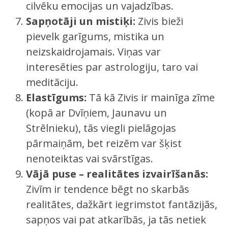
cilvēku emocijas un vajadzības.
Sapņotāji un mistiķi:
Zivis bieži
pievelk garīgums, mistika un
neizskaidrojamais. Viņas var
interesēties par astrologiju, taro vai
meditāciju.
Elastīgums:
Tā kā Zivis ir mainīga zīme
(kopā ar Dvīņiem, Jaunavu un
Strēlnieku), tās viegli pielāgojas
pārmaiņām, bet reizēm var šķist
nenoteiktas vai svārstīgas.
Vājā puse – realitātes izvairīšanās:
Zivīm ir tendence bēgt no skarbās
realitātes, dažkārt iegrimstot fantāzijās,
sapņos vai pat atkarībās, ja tās netiek