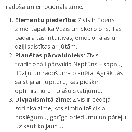
radoša un emocionāla zīme:
Elementu piederība:
Zivis ir ūdens
zīme, tāpat kā Vēzis un Skorpions. Tas
padara tās intuitīvas, emocionālas un
dziļi saistītas ar jūtām.
Planētas pārvaldnieks:
Zivis
tradicionāli pārvalda Neptūns – sapņu,
ilūziju un radošuma planēta. Agrāk tās
saistīja ar Jupiteru, kas piešķir
optimismu un plašu skatījumu.
Divpadsmitā zīme:
Zivis ir pēdējā
zodiaka zīme, kas simbolizē cikla
noslēgumu, garīgo briedumu un pāreju
uz kaut ko jaunu.