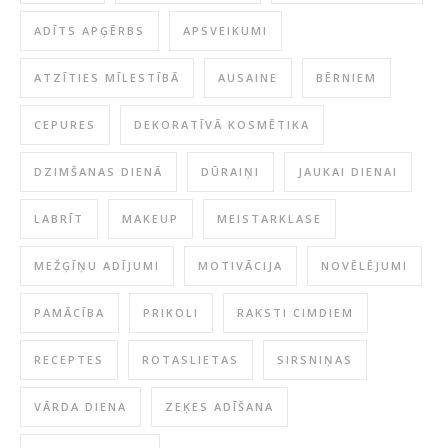
ADĪTS APĢĒRBS
APSVEIKUMI
ATZĪTIES MĪLESTĪBĀ
AUSAINE
BĒRNIEM
CEPURES
DEKORATĪVĀ KOSMĒTIKA
DZIMŠANAS DIENĀ
DŪRAIŅI
JAUKAI DIENAI
LABRĪT
MAKEUP
MEISTARKLASE
MEŽĢĪŅU ADĪJUMI
MOTIVĀCIJA
NOVĒLĒJUMI
PAMĀCĪBA
PRIKOLI
RAKSTI CIMDIEM
RECEPTES
ROTASLIETAS
SIRSNIŅAS
VĀRDA DIENA
ZEĶES ADĪŠANA