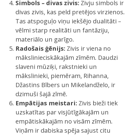
Simbols – divas zivis:
Zivju simbols ir
divas zivis, kas peld pretējos virzienos.
Tas atspoguļo viņu iekšējo dualitāti –
vēlmi starp realitāti un fantāziju,
materiālo un garīgo.
Radošais ģēnijs:
Zivis ir viena no
mākslinieciskākajām zīmēm. Daudzi
slaveni mūziķi, rakstnieki un
mākslinieki, piemēram, Rihanna,
Džastins Bībers un Mikelandželo, ir
dzimuši šajā zīmē.
Empātijas meistari:
Zivis bieži tiek
uzskatītas par visjūtīgākajām un
empātiskākajām no visām zīmēm.
Viņām ir dabiska spēja sajust citu