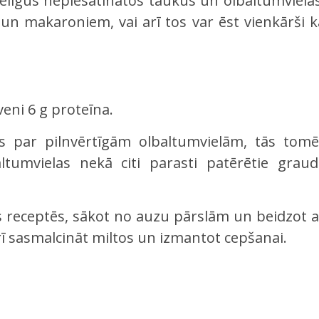
selīgus nepiesātinātos taukus un olbaltumvielas
 un makaroniem, vai arī tos var ēst vienkārši k
veni 6 g proteīna.
as par pilnvērtīgām olbaltumvielām, tās tomē
ltumvielas nekā citi parasti patērētie graudi
s receptēs, sākot no auzu pārslām un beidzot a
ī sasmalcināt miltos un izmantot cepšanai.