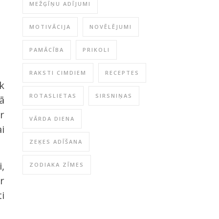
MEŽĢĪŅU ADĪJUMI
MOTIVĀCIJA
NOVĒLĒJUMI
PAMĀCĪBA
PRIKOLI
RAKSTI CIMDIEM
RECEPTES
k
ROTASLIETAS
SIRSNIŅAS
ā
r
VĀRDA DIENA
i
ZEĶES ADĪŠANA
i,
ZODIAKA ZĪMES
r
i