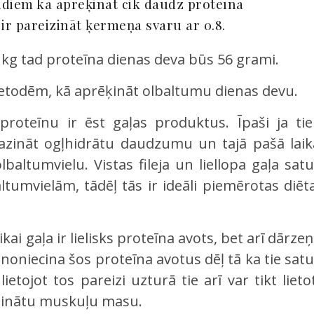
idiem kā aprēķināt cik daudz proteīna
r pareizināt ķermeņa svaru ar 0.8.
 kg tad proteīna dienas deva būs 56 grami.
o metodēm, kā aprēķināt olbaltumu dienas devu.
roteīnu ir ēst gaļas produktus. Īpaši ja tie
amazināt ogļhidrātu daudzumu un tajā pašā laik
ltumvielu. Vistas fileja un liellopa gaļa satu
tumvielām, tādēļ tās ir ideāli piemērotas diēta
i gaļa ir lielisks proteīna avots, bet arī dārzeņ
 noniecina šos proteīna avotus dēļ tā ka tie satu
etojot tos pareizi uzturā tie arī var tikt lietot
elinātu muskuļu masu.