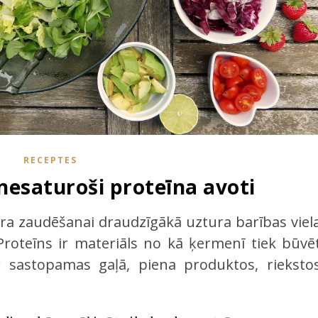
RECEPTES
 nesaturoši proteīna avoti
ara zaudēšanai draudzīgākā uztura barības viela
Proteīns ir materiāls no kā ķermenī tiek būvēt
r sastopamas gaļā, piena produktos, riekstos