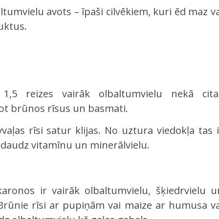
altumvielu avots – īpaši cilvēkiem, kuri ēd maz v
uktus.
1,5 reizes vairāk olbaltumvielu nekā cita
tot brūnos rīsus un basmati.
vaļas rīsi satur klijas. No uztura viedokļa tas i
as, daudz vitamīnu un minerālvielu.
ronos ir vairāk olbaltumvielu, šķiedrvielu u
. Brūnie rīsi ar pupiņām vai maize ar humusa va