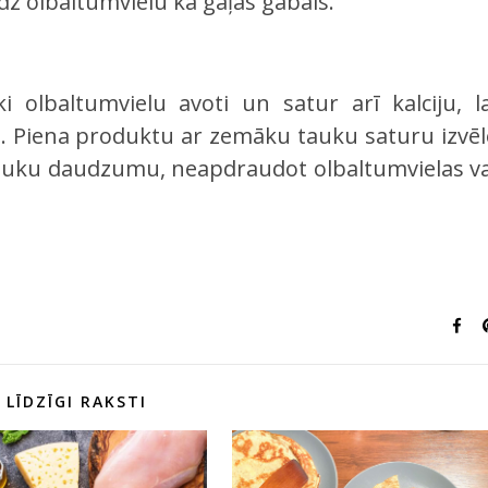
udz olbaltumvielu kā gaļas gabals.
ki olbaltumvielu avoti un satur arī kalciju, la
. Piena produktu ar zemāku tauku saturu izvēl
tauku daudzumu, neapdraudot olbaltumvielas va
LĪDZĪGI RAKSTI