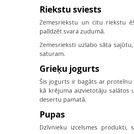
Riekstu sviests
Zemesriekstu un citu riekstu ē
palīdzēt svara zudumā.
Zemesrieksti uzlabo sāta sajūtu,
saturam.
Grieķu jogurts
Šis jogurts ir bagāts ar proteīn
kā krējuma aizvietotāju salātos 
desertu pamatā.
Pupas
Dzīvnieku izcelsmes produkti, s