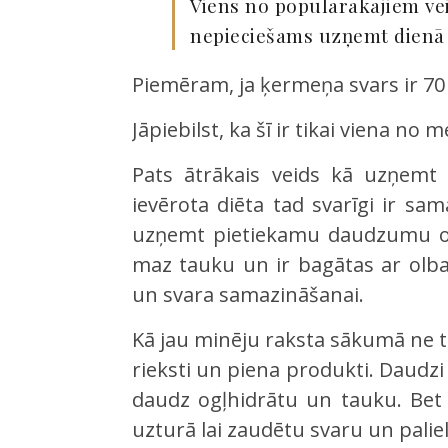
Viens no populārākajiem ve
nepieciešams uzņemt dienā i
Piemēram, ja ķermeņa svars ir 70
Jāpiebilst, ka šī ir tikai viena n
Pats ātrākais veids kā uzņemt p
ievērota diēta tad svarīgi ir s
uzņemt pietiekamu daudzumu olba
maz tauku un ir bagātas ar olbal
un svara samazināšanai.
Kā jau minēju raksta sākumā ne tika
rieksti un piena produkti. Daudzi
daudz ogļhidrātu un tauku. Bet li
uzturā lai zaudētu svaru un pali