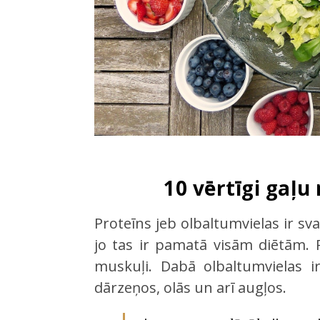
10 vērtīgi gaļu
Proteīns jeb olbaltumvielas ir sv
jo tas ir pamatā visām diētām. 
muskuļi. Dabā olbaltumvielas i
dārzeņos, olās un arī augļos.