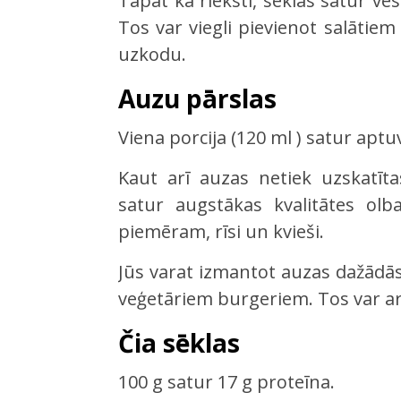
Tāpat kā rieksti, sēklas satur ve
Tos var viegli pievienot salātiem
uzkodu.
Auzu pārslas
Viena porcija (120 ml ) satur aptu
Kaut arī auzas netiek uzskatīt
satur augstākas kvalitātes olba
piemēram, rīsi un kvieši.
Jūs varat izmantot auzas dažādā
veģetāriem burgeriem. Tos var ar
Čia sēklas
100 g satur 17 g proteīna.