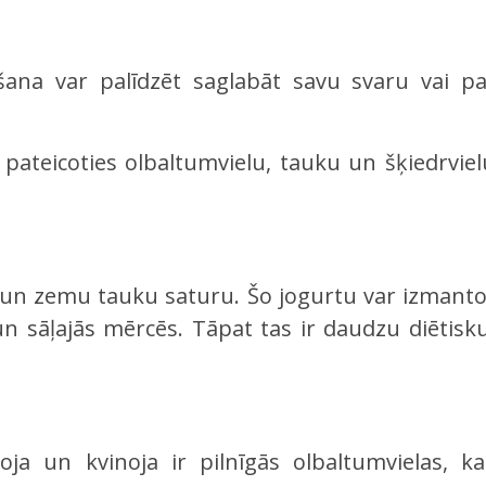
šana var palīdzēt saglabāt savu svaru vai pa
 pateicoties olbaltumvielu, tauku un šķiedrviel
u un zemu tauku saturu. Šo jogurtu var izmanto
un sāļajās mērcēs. Tāpat tas ir daudzu diētisk
oja un kvinoja ir pilnīgās olbaltumvielas, ka