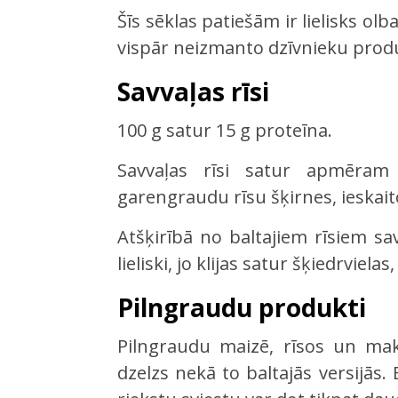
Šīs sēklas patiešām ir lielisks olb
vispār neizmanto dzīvnieku prod
Savvaļas rīsi
100 g satur 15 g proteīna.
Savvaļas rīsi satur apmēram 
garengraudu rīsu šķirnes, ieskai
Atšķirībā no baltajiem rīsiem sav
lieliski, jo klijas satur šķiedrviel
Pilngraudu produkti
Pilngraudu maizē, rīsos un maka
dzelzs nekā to baltajās versijās