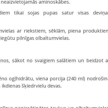
as neaizvietojamās aminoskābes.
iem tikai sojas pupas satur visas deviņa
mvielas ar riekstiem, sēklām, piena produktie
 iegūtu pilnīgas olbaltumvielas.
nos, sākot no svaigiem salātiem un beidzot a
ēno ogļhidrātu, viena porcija (240 ml) nodrošin
kdienas šķiedrvielu devas.