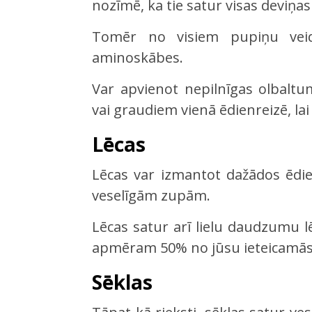
nozīmē, ka tie satur visas deviņ
Tomēr no visiem pupiņu veid
aminoskābes.
Var apvienot nepilnīgas olbaltu
vai graudiem vienā ēdienreizē, lai
Lēcas
Lēcas var izmantot dažādos ēdie
veselīgām zupām.
Lēcas satur arī lielu daudzumu l
apmēram 50% no jūsu ieteicamās i
Sēklas