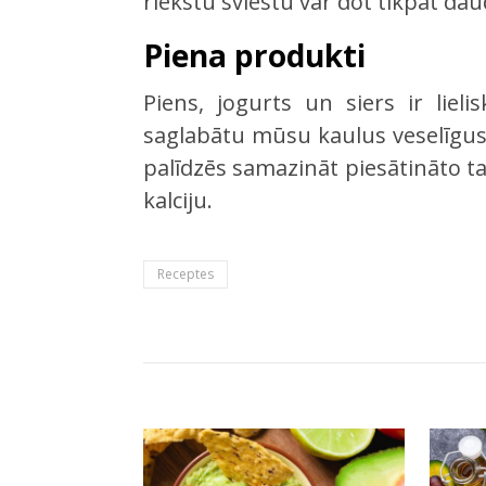
riekstu sviestu var dot tikpat da
Piena produkti
Piens, jogurts un siers ir lielis
saglabātu mūsu kaulus veselīgus
palīdzēs samazināt piesātināto 
kalciju.
Receptes