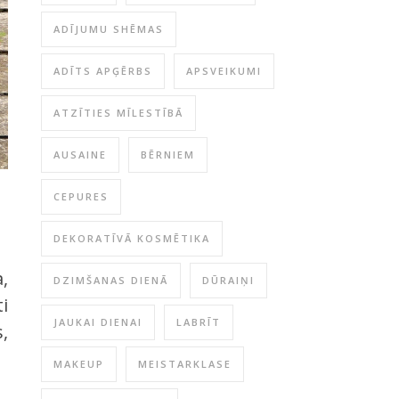
ADĪJUMU SHĒMAS
ADĪTS APĢĒRBS
APSVEIKUMI
ATZĪTIES MĪLESTĪBĀ
AUSAINE
BĒRNIEM
CEPURES
DEKORATĪVĀ KOSMĒTIKA
,
DZIMŠANAS DIENĀ
DŪRAIŅI
i
JAUKAI DIENAI
LABRĪT
,
MAKEUP
MEISTARKLASE